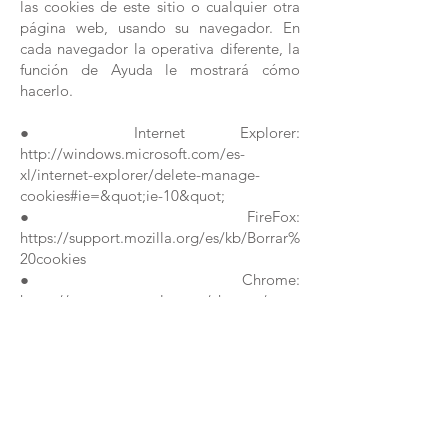
las cookies de este sitio o cualquier otra
página web, usando su navegador. En
cada navegador la operativa diferente, la
función de Ayuda le mostrará cómo
hacerlo.
● Internet Explorer:
http://windows.microsoft.com/es-
xl/internet-explorer/delete-manage-
cookies#ie=&quot;ie-10&quot;
● FireFox:
https://support.mozilla.org/es/kb/Borrar%
20cookies
● Chrome:
https://support.google.com/chrome/answ
er/95647?hl=&quot;es&quot;
TEXTO LEGAL
Tus datos serán tratados por Basharat
Javaid (Y7188697S), con la finalidad